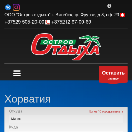
Online-оплата картой
✖
ООО "Остров отдыха" г. Витебск,пр. Фрунзе, д.8, оф. 23
1
+37529 505-20-00
+375212 67-00-69
2
Оставить
3
заявку
Хорватия
4
Если у вас возникли вопросы по поводу оплаты банковской картой,
пожалуйста, сообщите нам об этом, написав по электронной почте
goldtrawel@gmail.com либо свяжитесь по телефонам, указанным на
сайте.