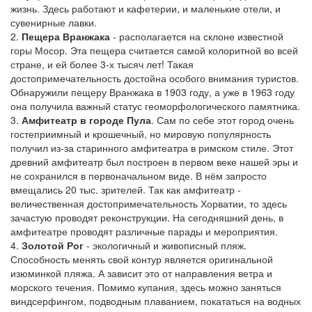
жизнь. Здесь работают и кафетерии, и маленькие отели, и
сувенирные лавки.
2.
Пещера Вранжака
- располагается на склоне известной
горы Мосор. Эта пещера считается самой колоритной во всей
стране, и ей более 3-х тысяч лет! Такая
достопримечательность достойна особого внимания туристов.
Обнаружили пещеру Вранжака в 1903 году, а уже в 1963 году
она получила важный статус геоморфологического памятника.
3.
Амфитеатр в городе Пула
. Сам по себе этот город очень
гостеприимный и крошечный, но мировую популярность
получил из-за старинного амфитеатра в римском стиле. Этот
древний амфитеатр был построен в первом веке нашей эры и
не сохранился в первоначальном виде. В нём запросто
вмещались 20 тыс. зрителей. Так как амфитеатр -
величественная достопримечательность Хорватии, то здесь
зачастую проводят реконструкции. На сегодняшний день, в
амфитеатре проводят различные парады и мероприятия.
4.
Золотой Рог
- экологичный и живописный пляж.
Способность менять свой контур является оригинальной
изюминкой пляжа. А зависит это от направления ветра и
морского течения. Помимо купания, здесь можно заняться
виндсерфингом, подводным плаванием, покататься на водных