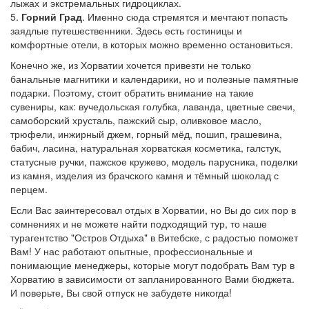
лыжах и экстремальных гидроциклах.
5.
Горний Град
. Именно сюда стремятся и мечтают попасть
заядлые путешественники. Здесь есть гостиницы и
комфортные отели, в которых можно временно остановиться.
Конечно же, из Хорватии хочется привезти не только
банальные магнитики и календарики, но и полезные памятные
подарки. Поэтому, стоит обратить внимание на такие
сувениры, как: вучедольская голубка, лаванда, цветные свечи,
самоборский хрусталь, пажский сыр, оливковое масло,
трюфели, инжирный джем, горный мёд, пошип, грашевина,
бабич, ласина, натуральная хорватская косметика, галстук,
статусные ручки, пажское кружево, модель парусника, поделки
из камня, изделия из брачского камня и тёмный шоколад с
перцем.
Если Вас заинтересовал отдых в Хорватии, но Вы до сих пор в
сомнениях и не можете найти подходящий тур, то наше
турагентство "Остров Отдыха" в Витебске, с радостью поможет
Вам! У нас работают опытные, профессиональные и
понимающие менеджеры, которые могут подобрать Вам тур в
Хорватию в зависимости от запланированного Вами бюджета.
И поверьте, Вы свой отпуск не забудете никогда!