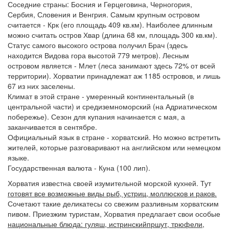
Соседние страны: Босния и Герцеговина, Черногория,
Сербия, Словения и Венгрия. Самым крупным островом
считается - Крк (его площадь 409 кв.км). Наиболее длинным
можно считать остров Хвар (длина 68 км, площадь 300 кв.км).
Статус самого высокого острова получил Брач (здесь
находится Видова гора высотой 779 метров). Лесным
островом является - Млет (леса занимают здесь 72% от всей
территории). Хорватии принадлежат аж 1185 островов, и лишь
67 из них заселены.
Климат в этой стране - умеренный континентальный (в
центральной части) и средиземноморский (на Адриатическом
побережье). Сезон для купания начинается с мая, а
заканчивается в сентябре.
Официальный язык в стране - хорватский. Но можно встретить
жителей, которые разговаривают на английском или немецком
языке.
Государственная валюта - Куна (100 лип).
Хорватия известна своей изумительной морской кухней. Тут
готовят все возможные виды рыб, устриц, моллюсков и раков.
Сочетают такие деликатесы со свежим разливным хорватским
пивом. Приезжим туристам, Хорватия предлагает свои особые
национальные блюда: гуляш, истринскийпршут, трюфели,