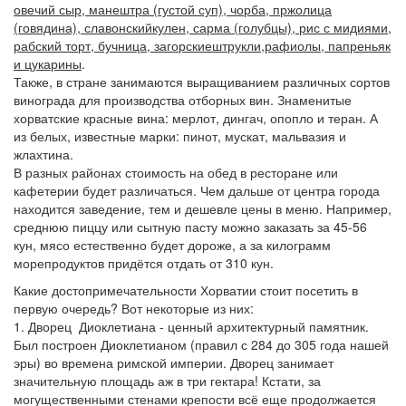
овечий сыр, манештра (густой суп), чорба, пржолица
(говядина), славонскийкулен, сарма (голубцы), рис с мидиями,
рабский торт, бучница, загорскиештрукли,рафиолы, папреньяк
и цукарины
.
Также, в стране занимаются выращиванием различных сортов
винограда для производства отборных вин. Знаменитые
хорватские красные вина: мерлот, дингач, опопло и теран. А
из белых, известные марки: пинот, мускат, мальвазия и
жлахтина.
В разных районах стоимость на обед в ресторане или
кафетерии будет различаться. Чем дальше от центра города
находится заведение, тем и дешевле цены в меню. Например,
среднюю пиццу или сытную пасту можно заказать за 45-56
кун, мясо естественно будет дороже, а за килограмм
морепродуктов придётся отдать от 310 кун.
Какие достопримечательности Хорватии стоит посетить в
первую очередь? Вот некоторые из них:
1. Дворец Диоклетиана - ценный архитектурный памятник.
Был построен Диоклетианом (правил с 284 до 305 года нашей
эры) во времена римской империи. Дворец занимает
значительную площадь аж в три гектара! Кстати, за
могущественными стенами крепости всё еще продолжается